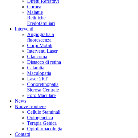
Difetti Refrattivi
Cornea
Malattie
Retiniche
Eredofamiliari
Interventi
Angiografia a
fluorescenza
Corpi Mobili
Interventi Laser
Glaucoma
Distacco di retina
Cataratta
Maculopatia
Laser 2RT
Corioretinopatia
Sierosa Centrale
Foro Maculare
News
Nuove frontiere
Cellule Staminali
Optogenetica
Terapia Genica
Optofarmacologia
Contatti