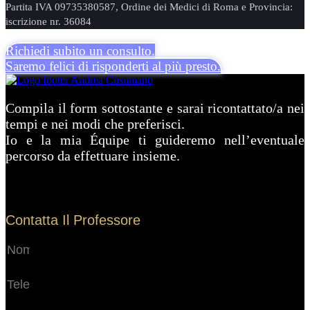
Partita IVA 09735380587, Ordine dei Medici di Roma e Provincia:
iscrizione nr. 36084
Richiedi subito un consulto.
Saremo felici di risponderti al più presto.
Compila il form sottostante e sarai ricontattato/a nei
tempi e nei modi che preferisci.
Io e la mia Équipe ti guideremo nell’eventuale
percorso da effettuare insieme.
Contatta Il Professore