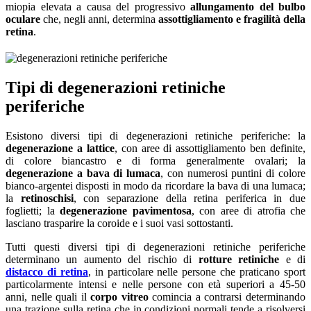
miopia elevata a causa del progressivo
allungamento del bulbo
oculare
che, negli anni, determina
assottigliamento e fragilità della
retina
.
Tipi di degenerazioni retiniche
periferiche
Esistono diversi tipi di degenerazioni retiniche periferiche: la
degenerazione a lattice
, con aree di assottigliamento ben definite,
di colore biancastro e di forma generalmente ovalari; la
degenerazione a bava di lumaca
, con numerosi puntini di colore
bianco-argentei disposti in modo da ricordare la bava di una lumaca;
la
retinoschisi
, con separazione della retina periferica in due
foglietti; la
degenerazione pavimentosa
, con aree di atrofia che
lasciano trasparire la coroide e i suoi vasi sottostanti.
Tutti questi diversi tipi di degenerazioni retiniche periferiche
determinano un aumento del rischio di
rotture retiniche
e di
distacco di retina
, in particolare nelle persone che praticano sport
particolarmente intensi e nelle persone con età superiori a 45-50
anni, nelle quali il
corpo vitreo
comincia a contrarsi determinando
una trazione sulla retina che in condizioni normali tende a risolversi