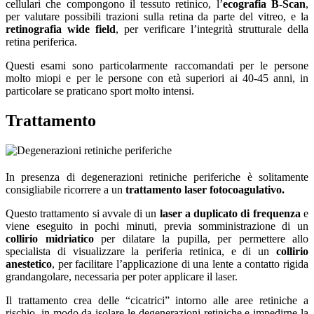
cellulari che compongono il tessuto retinico, l’
ecografia B-Scan
,
per valutare possibili trazioni sulla retina da parte del vitreo, e la
retinografia wide field
, per verificare l’integrità strutturale della
retina periferica.
Questi esami sono particolarmente raccomandati per le persone
molto miopi e per le persone con età superiori ai 40-45 anni, in
particolare se praticano sport molto intensi.
Trattamento
In presenza di degenerazioni retiniche periferiche è solitamente
consigliabile ricorrere a un
trattamento laser fotocoagulativo.
Questo trattamento si avvale di un
laser a duplicato di frequenza
e
viene eseguito in pochi minuti, previa somministrazione di un
collirio midriatico
per dilatare la pupilla, per permettere allo
specialista di visualizzare la periferia retinica, e di un
collirio
anestetico
, per facilitare l’applicazione di una lente a contatto rigida
grandangolare, necessaria per poter applicare il laser.
Il trattamento crea delle “cicatrici” intorno alle aree retiniche a
rischio, in modo da isolare le degenerazioni retiniche e impedirne la